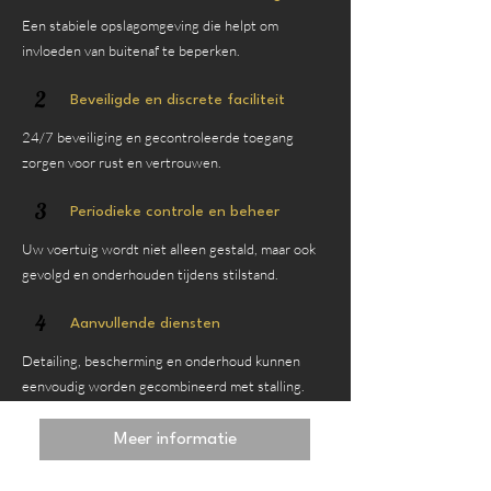
Een stabiele opslagomgeving die helpt om
invloeden van buitenaf te beperken.
2
Beveiligde en discrete faciliteit
24/7 beveiliging en gecontroleerde toegang
zorgen voor rust en vertrouwen.
3
Periodieke controle en beheer
Uw voertuig wordt niet alleen gestald, maar ook
gevolgd en onderhouden tijdens stilstand.
4
Aanvullende diensten
Detailing, bescherming en onderhoud kunnen
eenvoudig worden gecombineerd met stalling.
Meer informatie