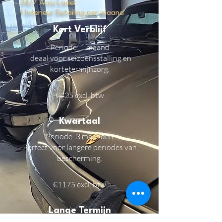
- 24/7 Accu Lader
- 1 Interieur Detailing per maand
Kort Verblijf
Periode
: 1 maand
Ideaal voor seizoensstalling en
kortetermijnzorg.
€425 excl. btw
Kwartaal
Periode: 3 maanden
Perfect voor langere periodes van
bescherming.
€1175 excl. btw
Lange Termijn