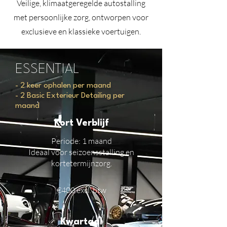
Veilige, klimaatgeregelde autostalling
met persoonlijke zorg, ontworpen voor
exclusieve en klassieke voertuigen.
ESSENTIAL
- 2 keer ophalen per maand
- 2 Basic Exterieur Detailing per
maand
Kort Verblijf
Periode
: 1 maand
Ideaal voor seizoensstalling en
kortetermijnzorg.
€400 excl. btw
Kwartaal