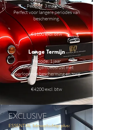
Periode: 3 maanden
Perfect voor langere periodes van
bescherming.
€1100 excl. btw
Lange Termijn
Periode
: 1 jaar
Volledige gemoedsrust met
doorlopende bescherming en zorg.
€4200 excl. btw
EXCLUSIVE
ESSENTIAL lidmaatschap plus: