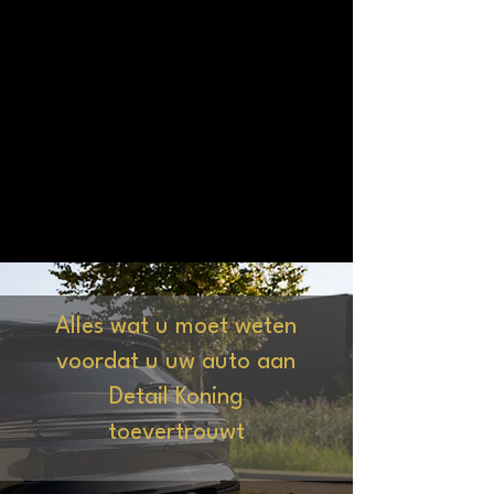
Alles wat u moet weten
voordat u uw auto aan
Detail Koning
toevertrouwt