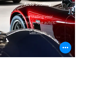
Auto Stalling
Luxe stalling voor
uitzonderlijke auto's.
Leer Meer
PPF
Rijd meer, zonder zorgen
aan uw hoofd.