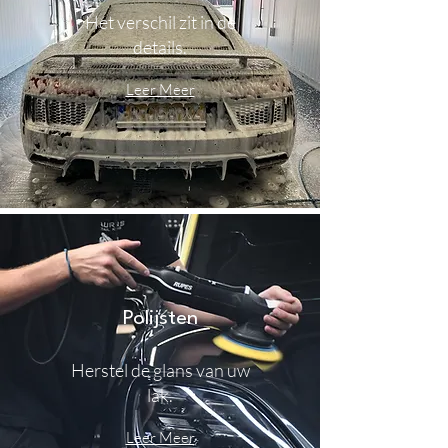
Het verschil zit in de
details.
Leer Meer
Polijsten
Herstel de glans van uw
lak.
Leer Meer